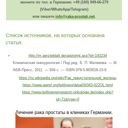
звоните по тел. в Германии:
+49 (160) 949-66-279
(Viber/WhatsApp/Telegram)
или пишите
info@raka-prostati.net
.
Список источников, на которых основана
статья:
http://m.aerzteblatt.de/app/print.asp?id=143234
Клиническая онкоурология / Под ред. Б. П. Матвеева. — М.:
АБВ-Пресс, 2011. — 934 с. — ISBN 978-5-903018-23-9.
https://ru.wikipedia.org/wiki/Рак_предстательной_железы
https://www.awmf.org/leitlinien/detail/ll/043-022OL.html
https://www.leitlinienprogramm-onkologie.de/index.php?
id=71&type=0
Лечение рака простаты в клиниках Германии.