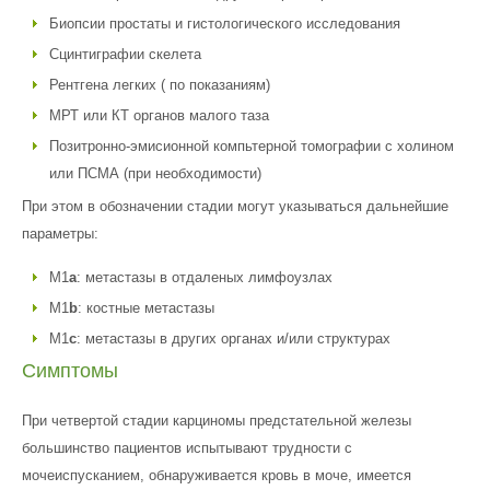
Биопсии простаты и гистологического исследования
Сцинтиграфии скелета
Рентгена легких ( по показаниям)
МРТ или КТ органов малого таза
Позитронно-эмисионной компьтерной томографии с холином
или ПСМА (при необходимости)
При этом в обозначении стадии могут указываться дальнейшие
параметры:
M1
a
: метастазы в отдаленых лимфоузлах
M1
b
: костные метастазы
M1
c
: метастазы в других органах и/или структурах
Симптомы
При четвертой стадии карциномы предстательной железы
большинство пациентов испытывают трудности с
мочеиспусканием, обнаруживается кровь в моче, имеется