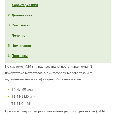
1.
Характеристики
2.
Диагностика
3.
Симптомы
4.
Лечение
5.
Чем опасна
6.
Прогнозы
По системе TNM (T - распространенность карциномы, N -
присутствие метастазов в лимфоузлах малого таза и M -
отдаленные метастазы) стадия обозначается как:
T4 N0 M0 или
T1-4 N1 M0 или
T1-4 N0-1 M1
При этой стадии говорят о
локально распространенном
(T4 N0