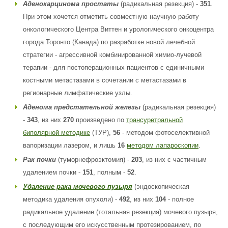
Аденокарцинома простаты
(радикальная резекция) -
351
.
При этом хочется отметить совместную научную работу
онкологического Центра Виттен и урологического онкоцентра
города Торонто (Канада) по разработке новой лечебной
стратегии - агрессивной комбинированной химио-лучевой
терапии - для постоперационных пациентов с единичными
костными метастазами в сочетании с метастазами в
регионарные лимфатические узлы.
Аденома предстательной железы
(радикальная резекция)
-
343
, из них
270
произведено по
трансуретральной
биполярной методике
(ТУР),
56
- методом фотоселективной
вапоризации лазером, и лишь
16
методом лапароскопии
.
Рак почки
(туморнефроэктомия) -
203
, из них с частичным
удалением почки -
151
, полным -
52
.
Удаление рака мочевого пузыря
(эндоскопическая
методика удаления опухоли) -
492
, из них
104
- полное
радикальное удаление (тотальная резекция) мочевого пузыря,
с последующим его искусственным протезированием, по