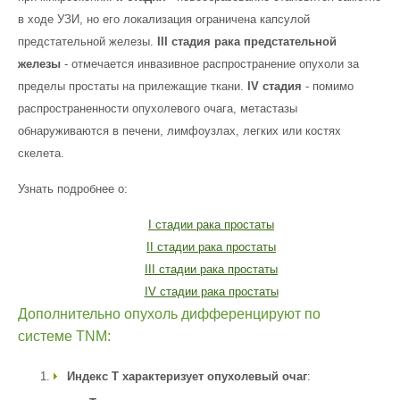
в ходе УЗИ, но его локализация ограничена капсулой
предстательной железы.
III стадия рака предстательной
железы
- отмечается инвазивное распространение опухоли за
пределы простаты на прилежащие ткани.
IV стадия
- помимо
распространенности опухолевого очага, метастазы
обнаруживаются в печени, лимфоузлах, легких или костях
скелета.
Узнать подробнее о:
I стадии рака простаты
II стадии рака простаты
III стадии рака простаты
IV стадии рака простаты
Дополнительно опухоль дифференцируют по
системе TNM:
Индекс Т характеризует опухолевый очаг
: