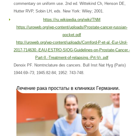
commentary on uniform use. 2nd ed. Wittekind Ch, Henson DE,
Hutter RVP, Sobin LH, eds. New York: Wiley; 2001.
https://ru.wikipedia.org/wiki/TNM
https://uroweb.org/wp-content/uploads/Prostate-cancer-russian-
pocket.pdf
http://uroweb.org/wp-content/uploads/Cornford-P-et-al.-Eur-Urol-
2017-714630.-EAU-ESTRO-SIOG-Guidelines-on-Prostate-Cancer.-
Part-II.-Treatment-of-relapsing.-Prt-Vr..pdf
Denoix PF. Nomtnclature des cancers. Bull Inst Nat Hyg (Paris)
1944:69–73; 1945:82-84; 1952: 743-748.
Лечение рака простаты в клиниках Германии.