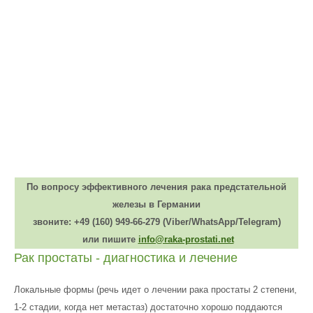
По вопросу эффективного лечения рака предстательной
железы в Германии
звоните:
+49 (160) 949-66-279
(Viber/WhatsApp/Telegram)
или пишите
info@raka-prostati.net
Рак простаты - диагностика и лечение
Локальные формы (речь идет о лечении рака простаты 2 степени,
1-2 стадии, когда нет метастаз) достаточно хорошо поддаются