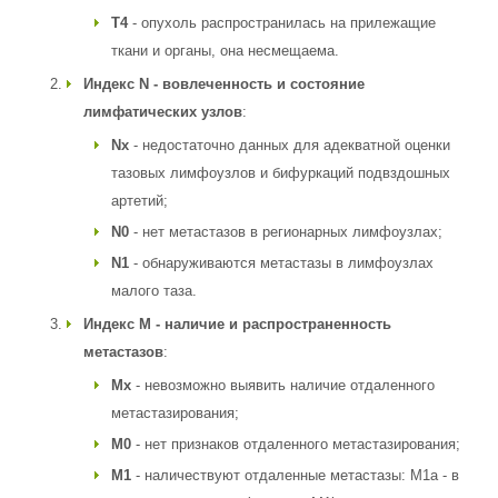
Т4
- опухоль распространилась на прилежащие
ткани и органы, она несмещаема.
Индекс N - вовлеченность и состояние
лимфатических узлов
:
Nх
- недостаточно данных для адекватной оценки
тазовых лимфоузлов и бифуркаций подвздошных
артетий;
N0
- нет метастазов в регионарных лимфоузлах;
N1
- обнаруживаются метастазы в лимфоузлах
малого таза.
Индекс М - наличие и распространенность
метастазов
:
Мх
- невозможно выявить наличие отдаленного
метастазирования;
М0
- нет признаков отдаленного метастазирования;
М1
- наличествуют отдаленные метастазы: М1а - в