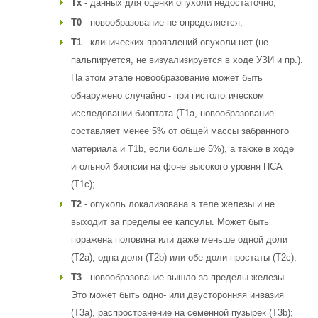
Тх
- данных для оценки опухоли недостаточно;
Т0
- новообразование не определяется;
Т1
- клинических проявлений опухоли нет (не
пальпируется, не визуализируется в ходе УЗИ и пр.).
На этом этапе новообразование может быть
обнаружено случайно - при гистологическом
исследовании биоптата (Т1а, новообразование
составляет менее 5% от общей массы забранного
материала и Т1b, если больше 5%), а также в ходе
игольной биопсии на фоне высокого уровня ПСА
(Т1с);
Т2
- опухоль локализована в теле железы и не
выходит за пределы ее капсулы. Может быть
поражена половина или даже меньше одной доли
(Т2а), одна доля (Т2b) или обе доли простаты (Т2с);
Т3
- новообразование вышло за пределы железы.
Это может быть одно- или двусторонняя инвазия
(Т3а), распространение на семенной пузырек (Т3b);