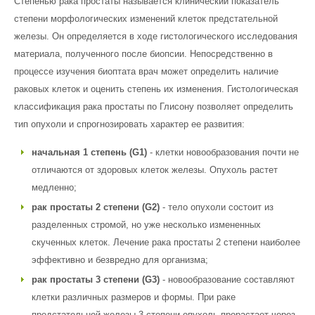
Степенью рака простаты называется клинический показатель
степени морфологических изменений клеток предстательной
железы. Он определяется в ходе гистологического исследования
материала, полученного после биопсии. Непосредственно в
процессе изучения биоптата врач может определить наличие
раковых клеток и оценить степень их изменения. Гистологическая
классификация рака простаты по Глисону позволяет определить
тип опухоли и спрогнозировать характер ее развития:
начальная 1 степень (G1)
- клетки новообразования почти не
отличаются от здоровых клеток железы. Опухоль растет
медленно;
рак простаты 2 степени (G2)
- тело опухоли состоит из
разделенных стромой, но уже несколько измененных
скученных клеток. Лечение рака простаты 2 степени наиболее
эффективно и безвредно для организма;
рак простаты 3 степени (G3)
- новообразование составляют
клетки различных размеров и формы. При раке
предстательной железы 3 степени опухоль прорастает через