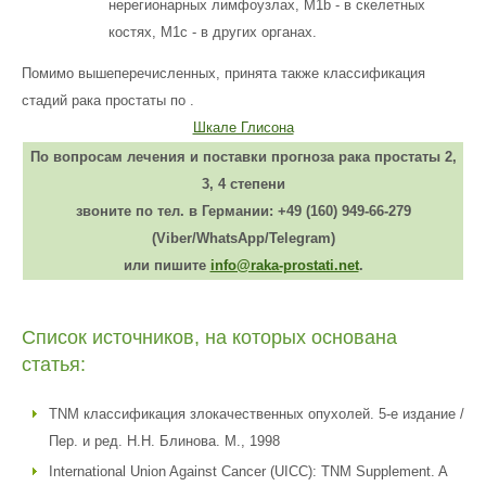
нерегионарных лимфоузлах, М1b - в скелетных
костях, M1c - в других органах.
Помимо вышеперечисленных, принята также классификация
стадий рака простаты по
.
Шкале Глисона
По вопросам лечения и поставки прогноза рака простаты 2,
3, 4 степени
звоните по тел. в Германии:
+49 (160) 949-66-279
(Viber/WhatsApp/Telegram)
или пишите
info@raka-prostati.net
.
Список источников, на которых основана
статья:
TNM классификация злокачественных опухолей. 5-е издание /
Пер. и ред. Н.Н. Блинова. М., 1998
International Union Against Cancer (UICC): TNM Supplement. A