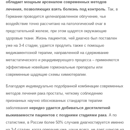
обладает мощным арсеналом современных методов
лечения, позволяющих взять болезнь под контроль
. Так, в
Германии проводится целенаправленное облучение, чье
воздействие точно рассчитано на патологический очаг в
предстательной железе, при этом щадятся окружающие
здоровые ткани. Жизнь пациентов, чей диагноз был поставлен
уже на 3-4 стадии, удается продлить также с помощью
медикаментозной терапии, направленной на сдерживание
метастатического и рецидивирующего процесса – применяются
эффективные новейшие гормональные препараты или
современные щадящие схемы химиотерапии.
Благодаря индивидуально подобранной комбинации современных
методов лечения рака простаты, четкому соблюдению
признанных научно обоснованных стандартов терапии
заболевания
нередко удается добиваться десятилетней
выживаемости пациентов с поздними стадиями рака
. А по
статистике, в России более 50% случаев диагностируется именно
на 3-4 стадии, когда операция уже, чаще всего, не дает шансов на